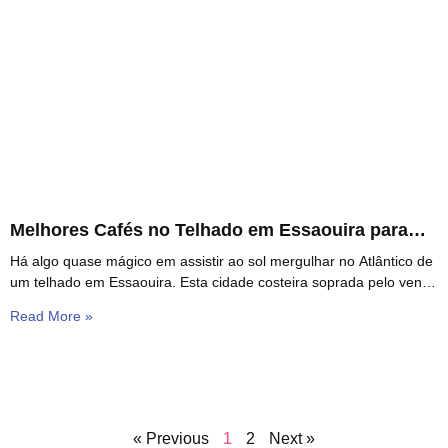
Melhores Cafés no Telhado em Essaouira para
Vistas do Oceano e Bebidas ao Pôr do Sol
Há algo quase mágico em assistir ao sol mergulhar no Atlântico de
um telhado em Essaouira. Esta cidade costeira soprada pelo vento
tem uma maneira
Read More »
« Previous
1
2
Next »