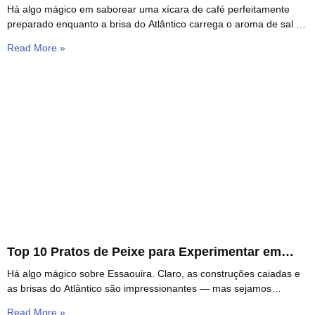
Há algo mágico em saborear uma xícara de café perfeitamente
preparado enquanto a brisa do Atlântico carrega o aroma de sal e
especiarias pelas estreitas
Read More »
Top 10 Pratos de Peixe para Experimentar em
Essaouira
Há algo mágico sobre Essaouira. Claro, as construções caiadas e
as brisas do Atlântico são impressionantes — mas sejamos
sinceros, é o marisco que faz
Read More »