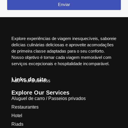
Enviar
Explore experiências de viagem inesquecíveis, saboreie
delícias culinárias deliciosas e aproveite acomodações
de primeira classe adaptadas para o seu conforto.
Nosso objetivo é tornar cada viagem memorável com
serviços excepcionais e hospitalidade incomparável.
Links do site
Add Your Business
Explore Our Services
Aluguel de carro / Passeios privados
Restaurantes
Hotel
Riads