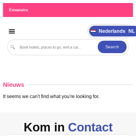
German
DE
Essaouira
Italiano
IT
Português
PT
Nederlands
NL
Español
ES
Cultuur & evenementen
Search
🔍
Nieuws
It seems we can't find what you're looking for.
Kom in
Contact