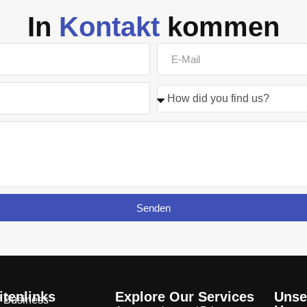
In
Kontakt
kommen
Senden
tenlinks
Explore Our Services
Unse
 Business