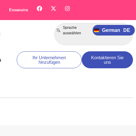
Français
FR
Essaouira
Italiano
IT
Português
PT
Sprache
German
DE
Español
ES
auswählen
Ihr Unternehmen
Kontaktieren Sie
s
hinzufügen
uns